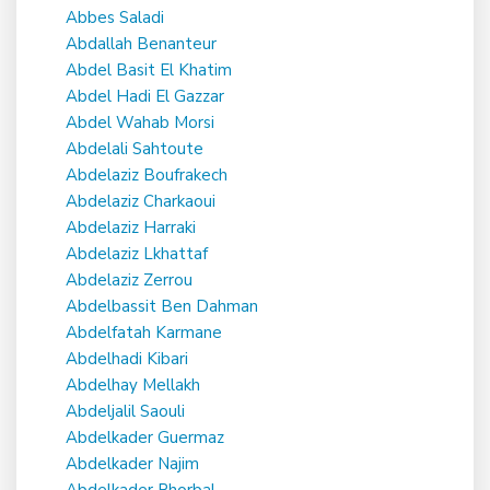
Abbes Saladi
Abdallah Benanteur
Abdel Basit El Khatim
Abdel Hadi El Gazzar
Abdel Wahab Morsi
Abdelali Sahtoute
Abdelaziz Boufrakech
Abdelaziz Charkaoui
Abdelaziz Harraki
Abdelaziz Lkhattaf
Abdelaziz Zerrou
Abdelbassit Ben Dahman
Abdelfatah Karmane
Abdelhadi Kibari
Abdelhay Mellakh
Abdeljalil Saouli
Abdelkader Guermaz
Abdelkader Najim
Abdelkader Rhorbal