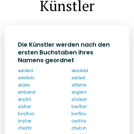
Künstler
Die Künstler werden nach den
ersten Buchstaben ihres
Namens geordnet
aal/abd
abe/add
ade/ado
adr/aid
ail/ale
alf/ama
amb/and
ang/ant
any/ati
ato/aze
azi/bar
bas/ber
bes/bon
bor/bru
bry/car
cas/cha
che/chr
chu/con