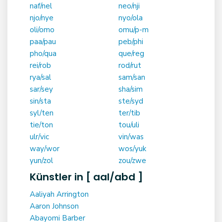
naf/nel
neo/nji
njo/nye
nyo/ola
oli/omo
omu/p-m
paa/pau
peb/phi
pho/qua
que/reg
rei/rob
rod/rut
rya/sal
sam/san
sar/sey
sha/sim
sin/sta
ste/syd
syl/ten
ter/tib
tie/ton
tou/uli
ulr/vic
vin/was
way/wor
wos/yuk
yun/zol
zou/zwe
Künstler in [ aal/abd ]
Aaliyah Arrington
Aaron Johnson
Abayomi Barber