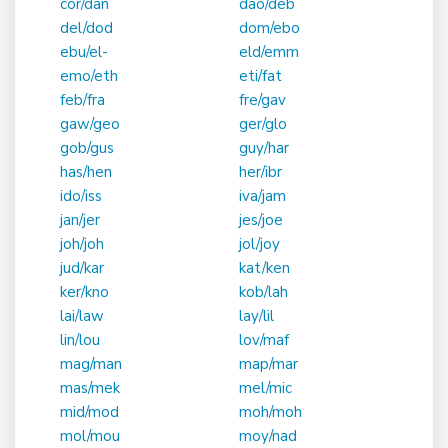
cor/dan
dao/deb
del/dod
dom/ebo
ebu/el-
eld/emm
emo/eth
eti/fat
feb/fra
fre/gav
gaw/geo
ger/glo
gob/gus
guy/har
has/hen
her/ibr
ido/iss
iva/jam
jan/jer
jes/joe
joh/joh
jol/joy
jud/kar
kat/ken
ker/kno
kob/lah
lai/law
lay/lil
lin/lou
lov/maf
mag/man
map/mar
mas/mek
mel/mic
mid/mod
moh/moh
mol/mou
moy/nad