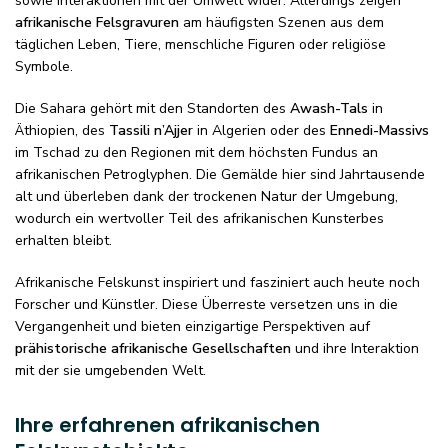
sowie Interaktionen mit der Umwelt wider. Allerdings zeigen
afrikanische Felsgravuren
am häufigsten Szenen aus dem
täglichen Leben, Tiere, menschliche Figuren oder religiöse
Symbole.
Die Sahara gehört mit den Standorten des
Awash-Tals
in
Äthiopien, des
Tassili n’Ajjer
in Algerien oder des
Ennedi-Massivs
im Tschad zu den Regionen mit dem höchsten Fundus an
afrikanischen Petroglyphen. Die Gemälde hier sind Jahrtausende
alt und überleben dank der trockenen Natur der Umgebung,
wodurch ein wertvoller Teil des afrikanischen Kunsterbes
erhalten bleibt.
Afrikanische Felskunst inspiriert und fasziniert auch heute noch
Forscher und Künstler. Diese Überreste versetzen uns in die
Vergangenheit und bieten einzigartige Perspektiven auf
prähistorische afrikanische Gesellschaften
und ihre Interaktion
mit der sie umgebenden Welt.
Ihre erfahrenen afrikanischen