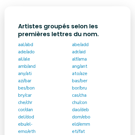
Artistes groupés selon les
premières lettres du nom.
aal/abd
abe/add
ade/ado
adr/aid
ail/ale
alf/ama
amb/and
ang/ant
any/ati
ato/aze
azi/bar
bas/ber
bes/bon
bor/bru
bry/car
cas/cha
che/chr
chu/con
cor/dan
dao/deb
del/dod
dom/ebo
ebu/el-
eld/emm
emo/eth
eti/fat