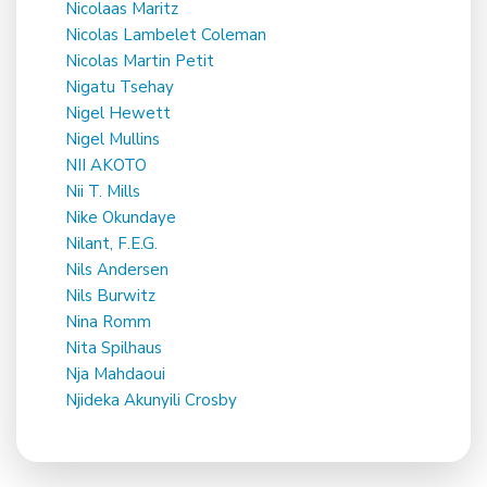
Nicolaas Maritz
Nicolas Lambelet Coleman
Nicolas Martin Petit
Nigatu Tsehay
Nigel Hewett
Nigel Mullins
NII AKOTO
Nii T. Mills
Nike Okundaye
Nilant, F.E.G.
Nils Andersen
Nils Burwitz
Nina Romm
Nita Spilhaus
Nja Mahdaoui
Njideka Akunyili Crosby