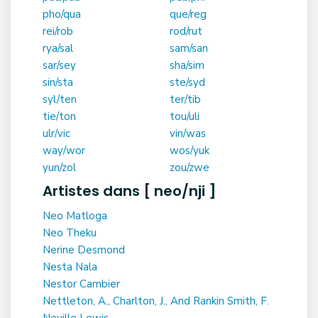
pho/qua
que/reg
rei/rob
rod/rut
rya/sal
sam/san
sar/sey
sha/sim
sin/sta
ste/syd
syl/ten
ter/tib
tie/ton
tou/uli
ulr/vic
vin/was
way/wor
wos/yuk
yun/zol
zou/zwe
Artistes dans [ neo/nji ]
Neo Matloga
Neo Theku
Nerine Desmond
Nesta Nala
Nestor Cambier
Nettleton, A., Charlton, J., And Rankin Smith, F.
Neville Lewis