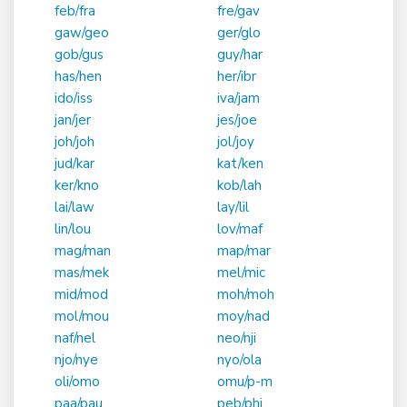
feb/fra
fre/gav
gaw/geo
ger/glo
gob/gus
guy/har
has/hen
her/ibr
ido/iss
iva/jam
jan/jer
jes/joe
joh/joh
jol/joy
jud/kar
kat/ken
ker/kno
kob/lah
lai/law
lay/lil
lin/lou
lov/maf
mag/man
map/mar
mas/mek
mel/mic
mid/mod
moh/moh
mol/mou
moy/nad
naf/nel
neo/nji
njo/nye
nyo/ola
oli/omo
omu/p-m
paa/pau
peb/phi