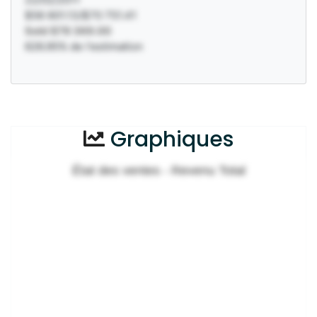
$56 601.13/$70 751.41
Sold $78 369.00
626.95% de l'estimation
Graphiques
État des ventes - Revenu Total