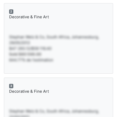
2
Decorative & Fine Art
Stephan Welz & Co, South Africa, Johannesburg,
29/05/2012
$47 293.12/$59 116.40
Sold $80 596.00
644.77% de l'estimation
3
Decorative & Fine Art
Stephan Welz & Co, South Africa, Johannesburg,
22/02/2011