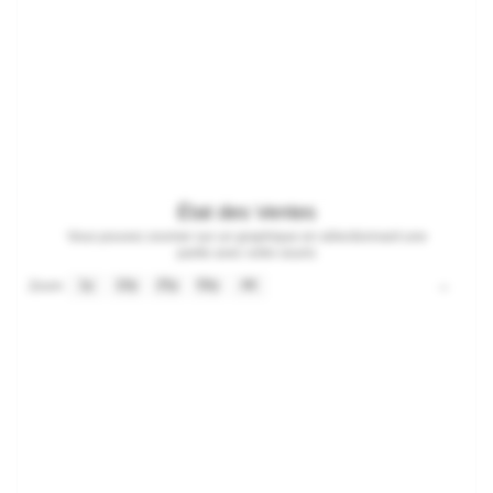
État des Ventes
Vous pouvez zoomer sur un graphique en sélectionnant une
partie avec votre souris
1y
10y
25y
50y
All
→
Zoom