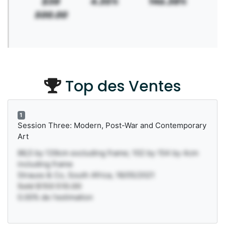
$38
4.35%
146.38%
500.00
Top des Ventes
1
Session Three: Modern, Post-War and Contemporary
Art
86,5 by 139cm excluding frame; 102 by 154 by 4cm
including frame
Strauss & Co, South Africa, 18/05/2021
Sold $150 510.00
0.00% de l'estimation