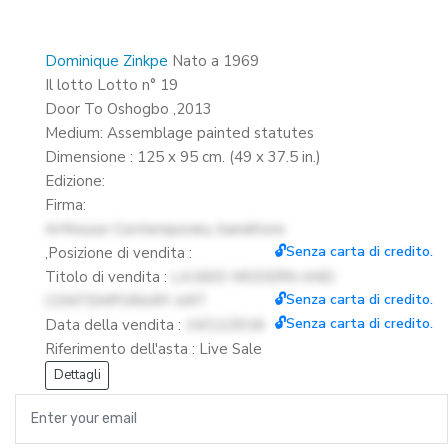
Dominique Zinkpe
Nato a 1969
Il lotto Lotto n° 19
Door To Oshogbo ,2013
Medium: Assemblage painted statutes
Dimensione : 125 x 95 cm. (49 x 37.5 in.)
Edizione:
Firma:
Arthouse Contemporary, banditore
🔓Senza carta di credito.
,Posizione di vendita :
Titolo di vendita :
LA1603 MODERN AND
🔓Senza carta di credito.
CONTEMPORARY ART
🔓Senza carta di credito.
Data della vendita :
14/11/2016
Riferimento dell'asta : Live Sale
Dettagli