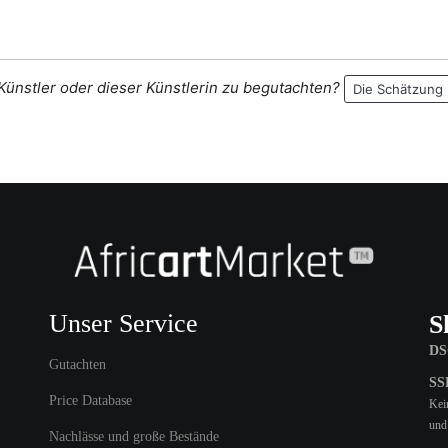
 Künstler oder dieser Künstlerin zu begutachten?
Die Schätzung
Unser Service
S
DS
Gutachten
SSL
Price Database
Kein
und
Nachlässe und große Bestände