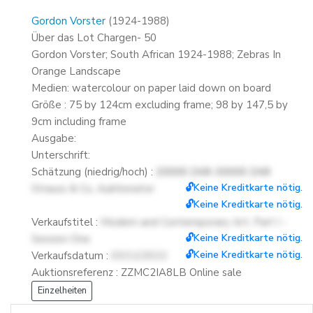
Gordon Vorster
(1924-1988)
Über das Lot Chargen- 50
Gordon Vorster; South African 1924-1988; Zebras In
Orange Landscape
Medien: watercolour on paper laid down on board
Größe : 75 by 124cm excluding frame; 98 by 147,5 by
9cm including frame
Ausgabe:
Unterschrift:
Schätzung (niedrig/hoch) :
20000 ZAR-30000 ZAR
🔓Keine Kreditkarte nötig.
Strauss & Co, Auktionator
🔓Keine Kreditkarte nötig.
Verkaufstitel :
Modern and Contemporary Art, Part I -
🔓Keine Kreditkarte nötig.
Session One
🔓Keine Kreditkarte nötig.
Verkaufsdatum :
03/11/2022
Auktionsreferenz : ZZMC2IA8LB Online sale
Einzelheiten