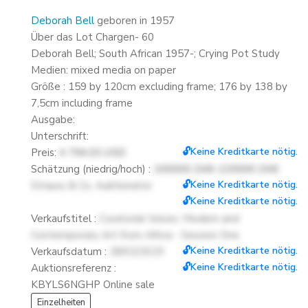
Deborah Bell
geboren in 1957
Über das Lot Chargen- 60
Deborah Bell; South African 1957-; Crying Pot Study
Medien: mixed media on paper
Größe : 159 by 120cm excluding frame; 176 by 138 by
7,5cm including frame
Ausgabe:
Unterschrift:
🔓Keine Kreditkarte nötig.
Preis:
4 794.03 USD
Schätzung (niedrig/hoch) :
100000 ZAR-120000 ZAR
🔓Keine Kreditkarte nötig.
Strauss & Co, Auktionator
🔓Keine Kreditkarte nötig.
Verkaufstitel :
Curatorial Voices: Modern and
Contemporary Art from Africa - Session One
🔓Keine Kreditkarte nötig.
Verkaufsdatum :
28/02/2023
🔓Keine Kreditkarte nötig.
Auktionsreferenz :
KBYLS6NGHP Online sale
Einzelheiten